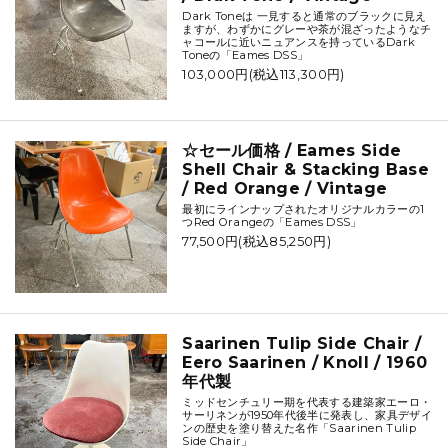
Dark Toneは 一見すると通常のブラックに見え
ますが、わずかにグレーや茶が混ざったようなチ
ャコールに近いニュアンスを持っているDark
Toneの「Eames DSS」
103,000円(税込113,300円)
☆セール価格 / Eames Side
Shell Chair & Stacking Base
/ Red Orange / Vintage
最初にラインナップされたオリジナルカラーの1
つRed Orangeの「Eames DSS」
77,500円(税込85,250円)
Saarinen Tulip Side Chair /
Eero Saarinen / Knoll / 1960
年代製
ミッドセンチュリー期を代表する建築家エーロ・
サーリネンが1950年代後半に発表し、家具デザイ
ンの歴史を塗り替えた名作「Saarinen Tulip
Side Chair」