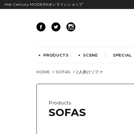
Mid-Century MODERNオンラインショップ
PRODUCTS
SCENE
SPECIAL
HOME
>
SOFAS
>
2人掛けソファ
CHAIRS
イームズアームシェル
イームズサイドシェル
イームズベース
Products
ダイニングチェア
SOFAS
ラウンジチェア
ワークチェア
ENTRYWAY
LIVING
ベンチ&スツール