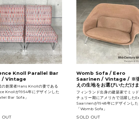
ence Knoll Parallel Bar
Womb Sofa / Eero
 / Vintage
Saarinen / Vintage / 
えの生地をお選びいただけ
l社の創業者Hans Knollの妻である
ence Knollが1954年にデザインした
フィンランド出身の建築家でミッ
llel Bar Sofa」
チュリー期にアメリカで活躍したEe
Saarinenが1948年にデザインした
「Womb Sofa」
 OUT
SOLD OUT