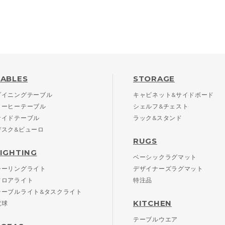
TABLES
STORAGE
ダイニングテーブル
キャビネット&サイドボード
コーヒーテーブル
シェルフ&チェスト
サイドテーブル
ラック&スタンド
デスク&ビューロ
RUGS
LIGHTING
ベーシックラグマット
シーリングライト
デザイナーズラグマット
フロアライト
特注品
テーブルライト&タスクライト
KITCHEN
電球
テーブルウエア