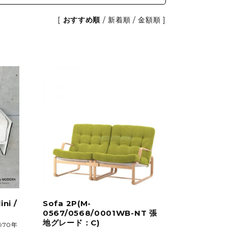
etc.
[
おすすめ順
/
新着順
/
金額順
]
GARDEN&OUTDOOR
アウトドアファニチャー
ベース&プランター
植物
ni /
Sofa 2P(M-
0567/0568/0001WB-NT 張
地グレード：C)
970年