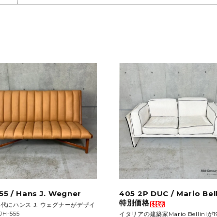
フロアライト
特注品
テーブルライト&タスクライト
KITCHEN
電球
テーブルウエア
SOFAS
クックウェア
2人掛けソファ
キッチン雑貨
3人掛けソファ
デイベッド
55 / Hans J. Wegner
405 2P DUC / Mario Belli
特別価格
0年代にハンス J. ウェグナーがデザイ
H-555
イタリアの建築家Mario Belliniが1