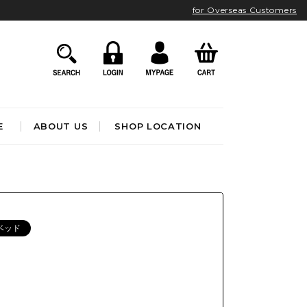
for Overseas Customers
E
ABOUT US
SHOP LOCATION
HOME ACCESSORIES
インテリア雑貨
クロック
ベッド
アート&オブジェ
ポスター&ファブリック
ファッション
フレグランス
BATHROOM
OUTDOOR
ブック&トイ