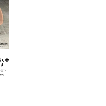
※張り替
ます
ドセン
ro