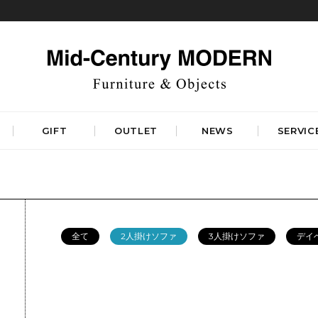
GIFT
OUTLET
NEWS
SERVIC
TABLES
STORAGE
ダイニングテーブル
キャビネット&サイドボード
コーヒーテーブル
シェルフ&チェスト
全て
2人掛けソファ
3人掛けソファ
デイ
サイドテーブル
ラック&スタンド
デスク&ビューロ
RUGS
LIGHTING
DINING
WORKSPACE
BEDROOM
ベーシックラグマット
シーリングライト
デザイナーズラグマット