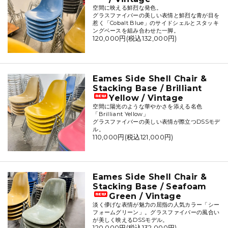
空間に映える鮮烈な発色。
グラスファイバーの美しい表情と鮮烈な青が目を
惹く「Cobalt Blue」のサイドシェルとスタッキ
ングベースを組み合わせた一脚。
120,000円(税込132,000円)
Eames Side Shell Chair &
Stacking Base / Brilliant
Yellow / Vintage
空間に陽光のような華やかさを添える名色
「Brilliant Yellow」
グラスファイバーの美しい表情が際立つDSSモデ
ル。
110,000円(税込121,000円)
Eames Side Shell Chair &
Stacking Base / Seafoam
Green / Vintage
淡く儚げな表情が魅力の屈指の人気カラー「シー
フォームグリーン」。グラスファイバーの風合い
が美しく映えるDSSモデル。
120,000円(税込132,000円)