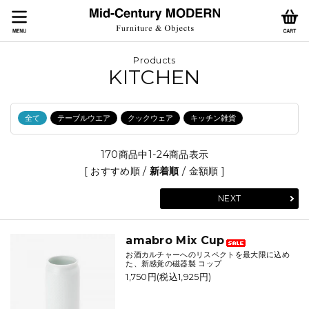
Products
KITCHEN
全て
テーブルウエア
クックウェア
キッチン雑貨
170商品中1-24商品表示
[
おすすめ順
/
新着順
/
金額順
]
NEXT
amabro Mix Cup
お酒カルチャーへのリスペクトを最大限に込め
た、新感覚の磁器製 コップ
1,750円(税込1,925円)