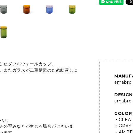
したダブルウォールカップ。
。またガラスが二重構造のため結露しに
MANUF
amabro
DESIGN
amabro
COLOR
・CLEA
さい。
・GRAY
チの歪みなどが生じる場合がございま
・AMBE
います。