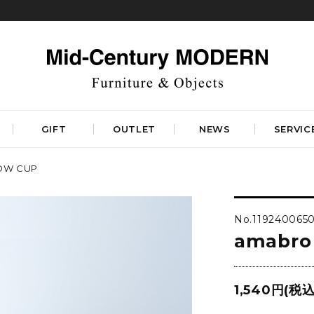
GIFT
OUTLET
NEWS
SERVIC
DW CUP
TABLES
STORAGE
ダイニングテーブル
キャビネット&サイドボード
No.1192400650
コーヒーテーブル
シェルフ&チェスト
amabro
サイドテーブル
ラック&スタンド
デスク&ビューロ
RUGS
LIGHTING
DINING
WORKSPACE
BEDROOM
1,540円(税込
ベーシックラグマット
シーリングライト
デザイナーズラグマット