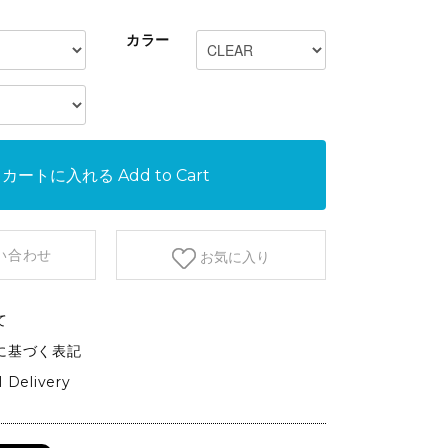
etc.
カラー
GARDEN&OUTDOOR
アウトドアファニチャー
ベース&プランター
植物
カートに入れる
Add to Cart
い合わせ
お気に入り
て
に基づく表記
l Delivery