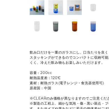
飲み口だけを一重のガラスにし、口当たりを良く
スタッキングができるのでコンパクトに収納可能
くく、冷えた飲み物もお楽しみいただけます。
容量：200cc
耐熱温度差：120℃
素材：耐熱ガラス(電子レンジ・食洗器使用可)
原産国：中国
※CLEARのみ価格が異なりますのでご注意くだ
※製造の工程上、細かな気泡・傷・黒い斑点・フ
す。またサイズや厚みなどに若干の個体差がござ