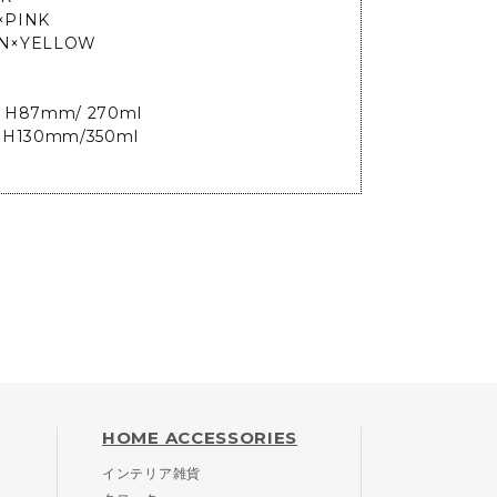
×PINK
N×YELLOW
・H87mm/ 270ml
・H130mm/350ml
HOME ACCESSORIES
インテリア雑貨