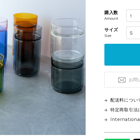
フロアライト
特注品
テーブルライト&タスクライト
購入数
KITCHEN
電球
Amount
テーブルウエア
サイズ
SOFAS
クックウェア
Size
2人掛けソファ
キッチン雑貨
3人掛けソファ
デイベッド
お問
配送料につい
特定商取引法
Internationa