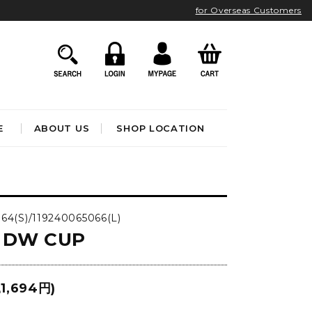
for Overseas Customers
E
ABOUT US
SHOP LOCATION
HOME ACCESSORIES
インテリア雑貨
64(S)/119240065066(L)
クロック
 DW CUP
アート&オブジェ
ポスター&ファブリック
ファッション
フレグランス
BATHROOM
OUTDOOR
1,694円)
ブック&トイ