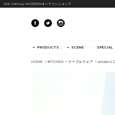
Mid-Century MODERNオンラインショップ
PRODUCTS
SCENE
SPECIAL
HOME
>
KITCHEN
>
テーブルウエア
> amabro 
CHAIRS
イームズアームシェル
イームズサイドシェル
イームズベース
ダイニングチェア
ラウンジチェア
ワークチェア
ENTRYWAY
LIVING
ベンチ&スツール