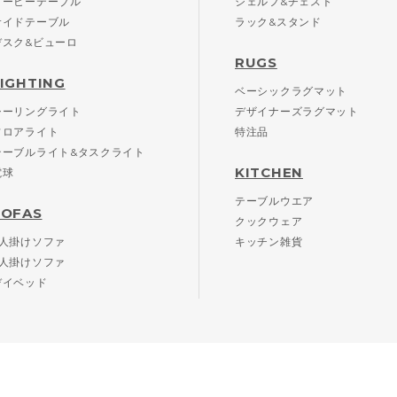
コーヒーテーブル
シェルフ&チェスト
サイドテーブル
ラック&スタンド
デスク&ビューロ
RUGS
LIGHTING
ベーシックラグマット
シーリングライト
デザイナーズラグマット
フロアライト
特注品
テーブルライト&タスクライト
KITCHEN
電球
テーブルウエア
SOFAS
クックウェア
2人掛けソファ
キッチン雑貨
3人掛けソファ
デイベッド