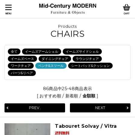
Products
CHAIRS
全て
イームズアームシェル
イームズサイドシェル
イームズベース
ダイニングチェア
ラウンジチェア
ワークチェア
ベンチ&スツール
シートパッド&クッション
パーツ&リペア
86商品中25-48商品表示
[
おすすめ順
/
新着順
/
金額順
]
PREV.
NEXT
Tabouret Solvay / Vitra