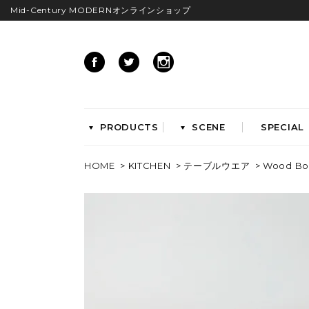
Mid-Century MODERNオンラインショップ
PRODUCTS
SCENE
SPECIAL
HOME
>
KITCHEN
>
テーブルウエア
> Wood Bow
CHAIRS
イームズアームシェル
イームズサイドシェル
イームズベース
ダイニングチェア
ラウンジチェア
ワークチェア
ENTRYWAY
LIVING
ベンチ&スツール