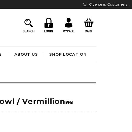
for Overseas Customers
E
ABOUT US
SHOP LOCATION
HOME ACCESSORIES
インテリア雑貨
クロック
wl / Vermillion
アート&オブジェ
ポスター&ファブリック
ファッション
フレグランス
BATHROOM
OUTDOOR
)
ブック&トイ