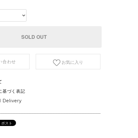
etc.
GARDEN&OUTDOOR
アウトドアファニチャー
ベース&プランター
SOLD OUT
植物
い合わせ
お気に入り
て
に基づく表記
l Delivery