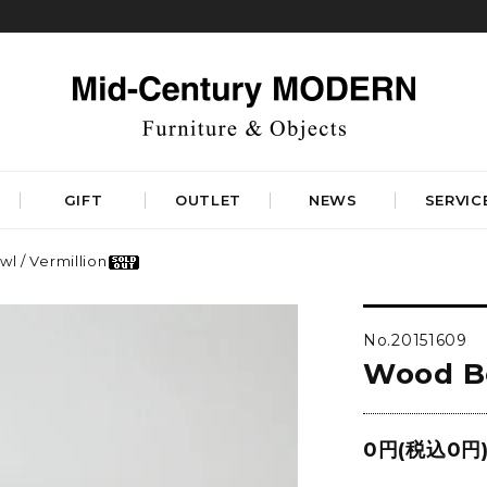
GIFT
OUTLET
NEWS
SERVIC
l / Vermillion
TABLES
STORAGE
ダイニングテーブル
キャビネット&サイドボード
No.20151609
コーヒーテーブル
シェルフ&チェスト
Wood Bo
サイドテーブル
ラック&スタンド
デスク&ビューロ
RUGS
LIGHTING
DINING
WORKSPACE
BEDROOM
0円(税込0円
ベーシックラグマット
シーリングライト
デザイナーズラグマット