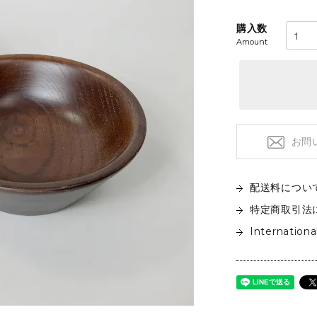
フロアライト
特注品
テーブルライト&タスクライト
購入数
KITCHEN
電球
Amount
テーブルウエア
SOFAS
クックウェア
2人掛けソファ
キッチン雑貨
3人掛けソファ
デイベッド
お問
配送料につい
特定商取引法
Internationa