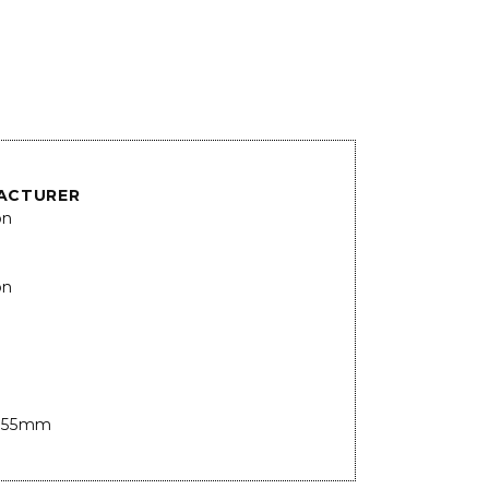
ACTURER
on
on
H55mm