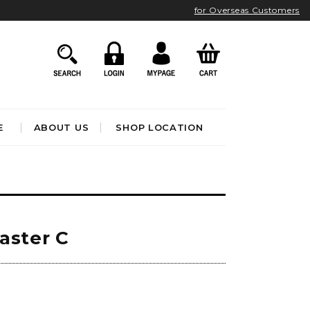
for Overseas Customers
E
ABOUT US
SHOP LOCATION
HOME ACCESSORIES
インテリア雑貨
クロック
aster C
アート&オブジェ
ポスター&ファブリック
ファッション
フレグランス
BATHROOM
OUTDOOR
)
ブック&トイ