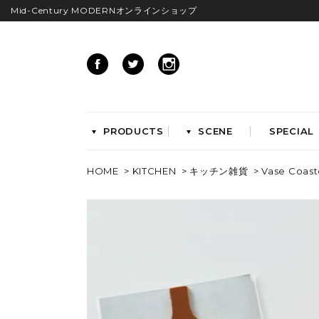
Mid-Century MODERNオンラインショップ
PRODUCTS
SCENE
SPECIAL
HOME
>
KITCHEN
>
キッチン雑貨
> Vase Coast
CHAIRS
イームズアームシェル
イームズサイドシェル
イームズベース
ダイニングチェア
ラウンジチェア
ワークチェア
ENTRYWAY
LIVING
ベンチ&スツール