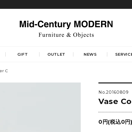
GIFT
OUTLET
NEWS
SERVIC
er C
TABLES
STORAGE
ダイニングテーブル
キャビネット&サイドボード
No.20160809
コーヒーテーブル
シェルフ&チェスト
Vase Co
サイドテーブル
ラック&スタンド
デスク&ビューロ
RUGS
LIGHTING
DINING
WORKSPACE
BEDROOM
0円(税込0円
ベーシックラグマット
シーリングライト
デザイナーズラグマット