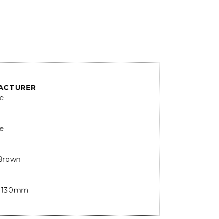
ACTURER
ne
ne
 Brown
130mm