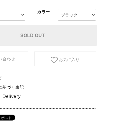
etc.
カラー
GARDEN&OUTDOOR
アウトドアファニチャー
ベース&プランター
SOLD OUT
植物
い合わせ
お気に入り
て
に基づく表記
l Delivery