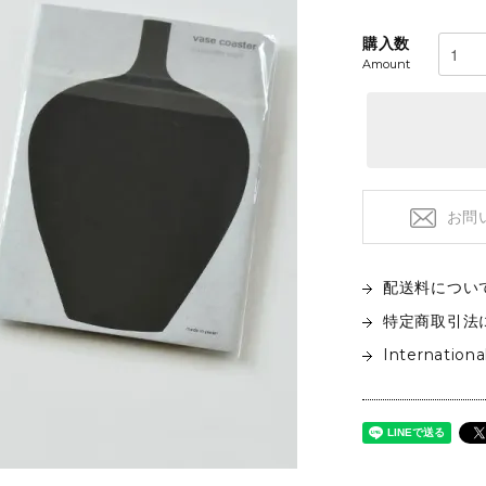
フロアライト
特注品
テーブルライト&タスクライト
購入数
KITCHEN
電球
Amount
テーブルウエア
SOFAS
クックウェア
2人掛けソファ
キッチン雑貨
3人掛けソファ
デイベッド
お問
配送料につい
特定商取引法
Internationa