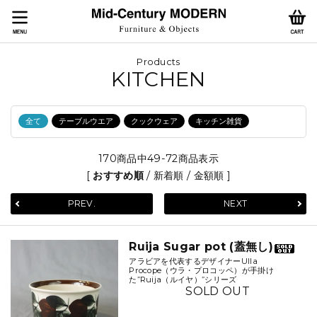
Products
KITCHEN
全て
テーブルウエア
クックウェア
キッチン雑貨
170商品中49-72商品表示
[
おすすめ順
/
新着順
/
金額順
]
PREV.
NEXT
Ruija Sugar pot (蓋無し)
アラビアを代表するデザイナーUlla
Procope（ウラ・プロコッペ）が手掛け
た”Ruija（ルイヤ）”シリーズ
SOLD OUT