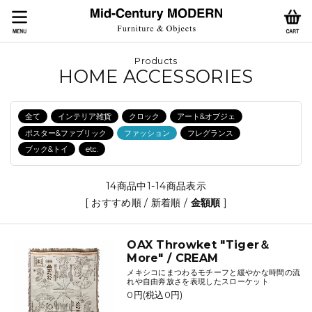
Products
HOME ACCESSORIES
全て
インテリア雑貨
クロック
アート&オブジェ
ポスター&ファブリック
ファッション
フレグランス
ブック&トイ
etc.
14商品中1-14商品表示
[
おすすめ順
/
新着順
/
金額順
]
OAX Throwket "Tiger＆
More" / CREAM
メキシコにまつわるモチーフと緩やかな時間の流
れや自由奔放さを表現したスローケット
0円(税込0円)