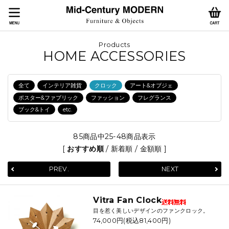
Products
HOME ACCESSORIES
全て
インテリア雑貨
クロック
アート&オブジェ
ポスター&ファブリック
ファッション
フレグランス
ブック&トイ
etc.
85商品中25-48商品表示
[
おすすめ順
/
新着順
/
金額順
]
PREV.
NEXT
Vitra Fan Clock
目を惹く美しいデザインのファンクロック。
74,000円(税込81,400円)