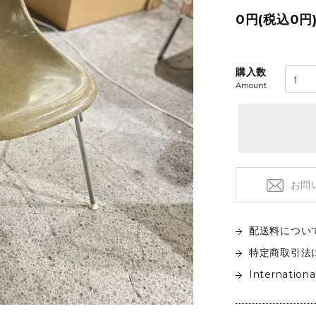
フロアライト
特注品
0円(税込0円
テーブルライト&タスクライト
KITCHEN
電球
テーブルウエア
購入数
SOFAS
クックウェア
Amount
2人掛けソファ
キッチン雑貨
3人掛けソファ
デイベッド
お問
配送料につい
特定商取引法
Internationa