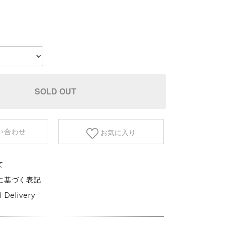
etc.
)
GARDEN&OUTDOOR
アウトドアファニチャー
ベース&プランター
植物
SOLD OUT
い合わせ
お気に入り
て
に基づく表記
l Delivery