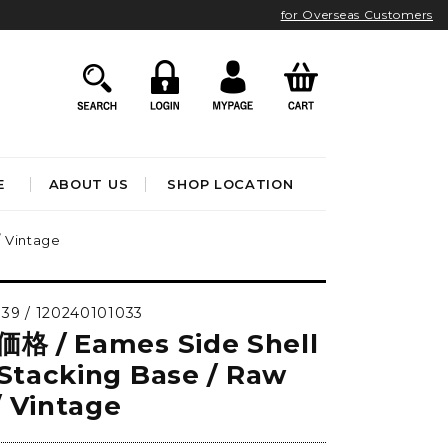
for Overseas Customers
E
ABOUT US
SHOP LOCATION
 Vintage
HOME ACCESSORIES
インテリア雑貨
39 / 120240101033
クロック
 / Eames Side Shell
アート&オブジェ
ポスター&ファブリック
 Stacking Base / Raw
ファッション
 Vintage
フレグランス
BATHROOM
OUTDOOR
ブック&トイ