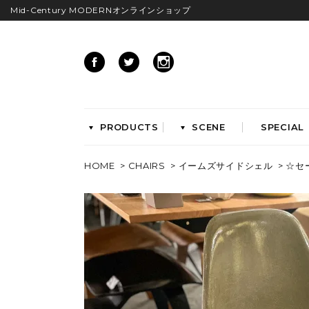
Mid-Century MODERNオンラインショップ
PRODUCTS
SCENE
SPECIAL
HOME
>
CHAIRS
>
イームズサイドシェル
> ☆セール
CHAIRS
イームズアームシェル
イームズサイドシェル
イームズベース
ダイニングチェア
ラウンジチェア
ワークチェア
ENTRYWAY
LIVING
ベンチ&スツール