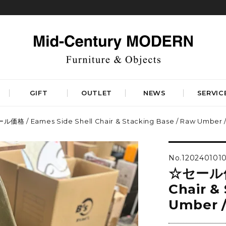
GIFT
OUTLET
NEWS
SERVIC
価格 / Eames Side Shell Chair & Stacking Base / Raw Umber /
TABLES
STORAGE
ダイニングテーブル
キャビネット&サイドボード
No.1202401010
コーヒーテーブル
シェルフ&チェスト
☆セール価格
サイドテーブル
ラック&スタンド
デスク&ビューロ
Chair &
RUGS
Umber /
LIGHTING
DINING
WORKSPACE
BEDROOM
ベーシックラグマット
シーリングライト
デザイナーズラグマット