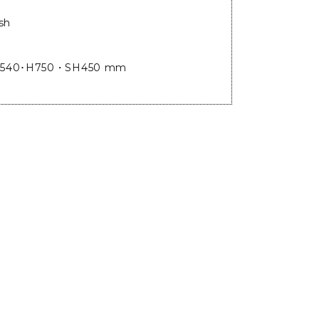
sh
540･H750・SH450 mm