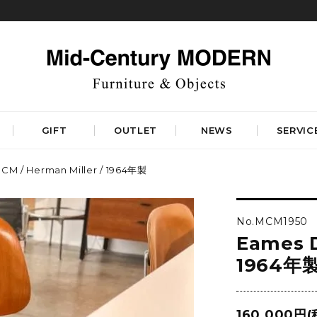
GIFT
OUTLET
NEWS
SERVIC
CM / Herman Miller / 1964年製
TABLES
STORAGE
ダイニングテーブル
キャビネット&サイドボード
No.MCM1950
コーヒーテーブル
シェルフ&チェスト
Eames D
サイドテーブル
ラック&スタンド
デスク&ビューロ
1964年
RUGS
LIGHTING
DINING
WORKSPACE
BEDROOM
ベーシックラグマット
シーリングライト
デザイナーズラグマット
160,000円(