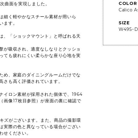
COLOR
3次曲面を実現しました。
Calico A
は細く軽やかなスチール素材が用いら
SIZE
います。
W495･D
は、「ショックマウント」と呼ばれる天
撃が吸収され、適度なしなりとクッショ
っても疲れにくい柔らかな座り心地を実
ため、家庭のダイニングルームだけでな
高さも高く評価されています。
イロン素材が採用された個体で、1964
（画像17枚目参照）が座面の裏に確認で
レやキズがございます。また、商品の撮影環
は実際の色と異なっている場合がござい
わせください。