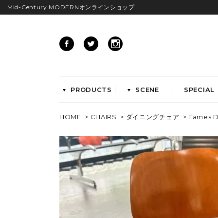
Mid-Century MODERNオンラインショップ
PRODUCTS
SCENE
SPECIAL
HOME
>
CHAIRS
>
ダイニングチェア
> Eames D
CHAIRS
イームズアームシェル
イームズサイドシェル
イームズベース
ダイニングチェア
ラウンジチェア
ワークチェア
ENTRYWAY
LIVING
ベンチ&スツール