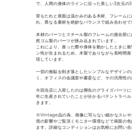
で、人間の身体のラインに沿った美しい3次元の
背もたれと座面は温かみのある木材、フレームに
れ、異なる素材を絶妙なバランスで組み合わせて
木材のパーツとスチール製のフレームの接合部に
然ゴム製のパーツが挟み込まれています。
これにより、座った際や身体を動かしたときに衝
ン性が生まれるため、木製でありながら長時間座
現しています。
一切の無駄を削ぎ落としたシンプルなデザインの
く、オフィスの会議室や書斎など、その汎用性の
今回当店に入荷したのは脚先のグライズパーツにナ
年に生産されていたことが分かるパテントラベル
きます。
※Vintage品の為、画像に写らない細かなス
境の影響やご覧頂くモニター環境などで画面の色
ます。詳細なコンディションはお気軽にお問い合