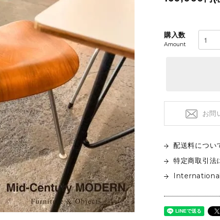
フロアライト
特注品
テーブルライト&タスクライト
KITCHEN
電球
購入数
Amount
テーブルウエア
SOFAS
クックウェア
2人掛けソファ
キッチン雑貨
3人掛けソファ
デイベッド
お問
配送料につい
特定商取引法
Internationa