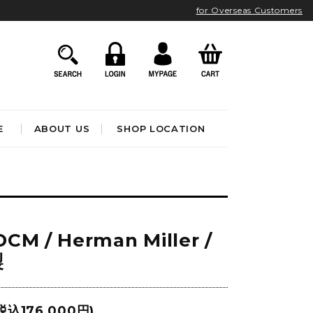
for Overseas Customers
E
ABOUT US
SHOP LOCATION
HOME ACCESSORIES
インテリア雑貨
クロック
CM / Herman Miller /
アート&オブジェ
ポスター&ファブリック
製
ファッション
フレグランス
BATHROOM
OUTDOOR
ブック&トイ
税込176,000円)