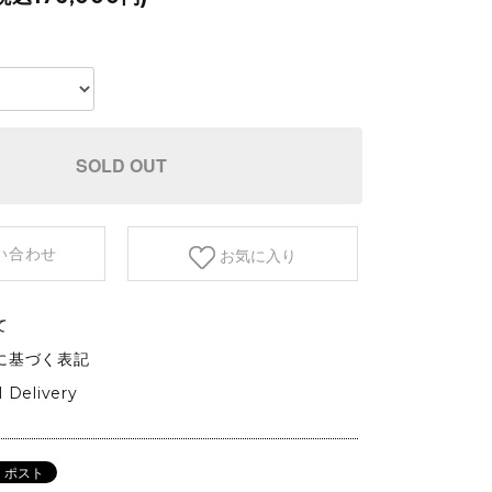
etc.
GARDEN&OUTDOOR
アウトドアファニチャー
ベース&プランター
植物
SOLD OUT
い合わせ
お気に入り
て
に基づく表記
l Delivery