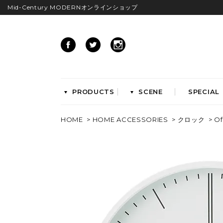
Mid-Century MODERNオンラインショップ
PRODUCTS
SCENE
SPECIAL
HOME
>
HOME ACCESSORIES
>
クロック
> Of
CHAIRS
イームズアームシェル
イームズサイドシェル
イームズベース
ダイニングチェア
ラウンジチェア
ワークチェア
ENTRYWAY
LIVING
ベンチ&スツール