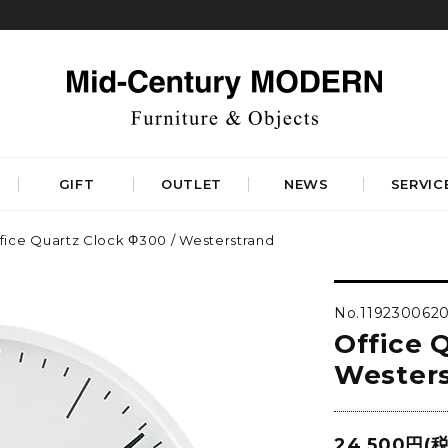
GIFT
OUTLET
NEWS
SERVIC
fice Quartz Clock Φ300 / Westerstrand
TABLES
STORAGE
ダイニングテーブル
キャビネット&サイドボード
No.119230062
コーヒーテーブル
シェルフ&チェスト
Office 
サイドテーブル
ラック&スタンド
デスク&ビューロ
Wester
RUGS
LIGHTING
DINING
WORKSPACE
BEDROOM
ベーシックラグマット
シーリングライト
デザイナーズラグマット
24,500円(税