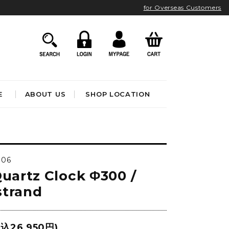
for Overseas Customers
E
ABOUT US
SHOP LOCATION
HOME ACCESSORIES
インテリア雑貨
006
クロック
Quartz Clock Φ300 /
アート&オブジェ
ポスター&ファブリック
strand
ファッション
フレグランス
BATHROOM
OUTDOOR
ブック&トイ
込26,950円)