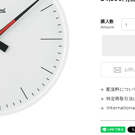
フロアライト
特注品
テーブルライト&タスクライト
KITCHEN
電球
購入数
Amount
テーブルウエア
SOFAS
クックウェア
2人掛けソファ
キッチン雑貨
3人掛けソファ
デイベッド
お問
配送料につい
特定商取引法
Internationa