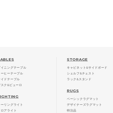
TABLES
STORAGE
ダイニングテーブル
キャビネット&サイドボード
コーヒーテーブル
シェルフ&チェスト
サイドテーブル
ラック&スタンド
デスク&ビューロ
RUGS
LIGHTING
ベーシックラグマット
シーリングライト
デザイナーズラグマット
フロアライト
特注品