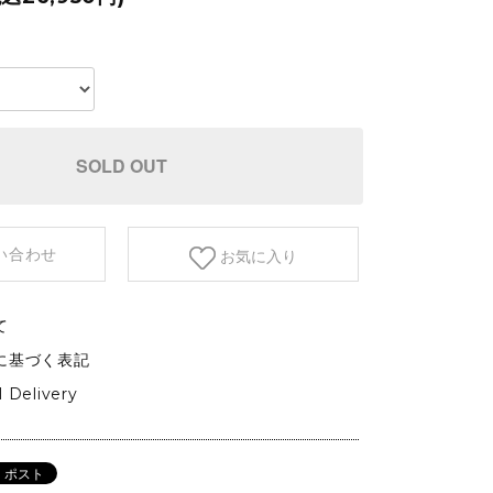
etc.
GARDEN&OUTDOOR
アウトドアファニチャー
ベース&プランター
植物
SOLD OUT
い合わせ
お気に入り
て
に基づく表記
l Delivery