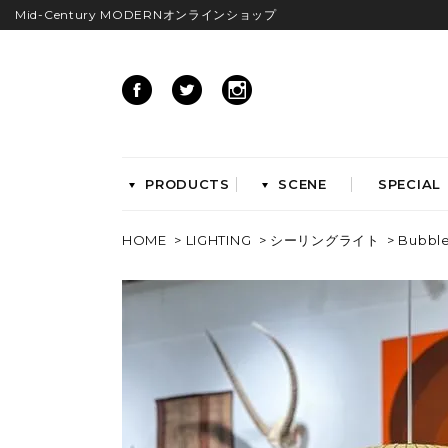
Mid-Century MODERNオンラインショップ
PRODUCTS
SCENE
SPECIAL
HOME
>
LIGHTING
>
シーリングライト
> Bubble
CHAIRS
イームズアームシェル
イームズサイドシェル
イームズベース
ダイニングチェア
ラウンジチェア
ワークチェア
ENTRYWAY
LIVING
ベンチ&スツール