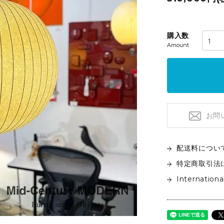
フロアライト
特注品
テーブルライト&タスクライト
KITCHEN
電球
購入数
Amount
テーブルウエア
SOFAS
クックウェア
2人掛けソファ
キッチン雑貨
3人掛けソファ
デイベッド
お問
配送料につい
特定商取引法
Internationa