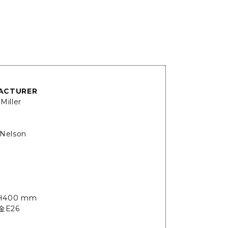
ACTURER
Miller
Nelson
H400 mm
金E26