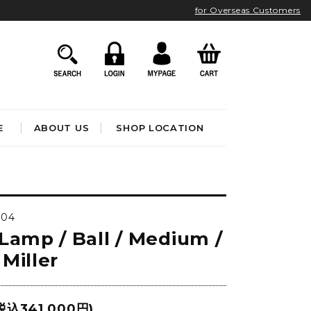
for Overseas Customers
E
ABOUT US
SHOP LOCATION
HOME ACCESSORIES
インテリア雑貨
004
クロック
Lamp / Ball / Medium /
アート&オブジェ
ポスター&ファブリック
Miller
ファッション
フレグランス
BATHROOM
OUTDOOR
ブック&トイ
税込341,000円)