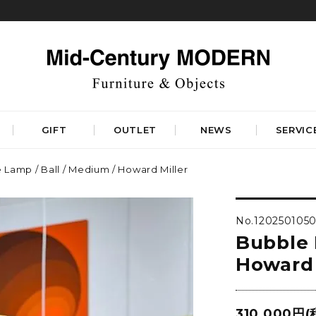
GIFT
OUTLET
NEWS
SERVIC
 Lamp / Ball / Medium / Howard Miller
TABLES
STORAGE
ダイニングテーブル
キャビネット&サイドボード
No.120250105
コーヒーテーブル
シェルフ&チェスト
Bubble 
サイドテーブル
ラック&スタンド
デスク&ビューロ
Howard 
RUGS
LIGHTING
DINING
WORKSPACE
BEDROOM
ベーシックラグマット
シーリングライト
デザイナーズラグマット
310,000円(