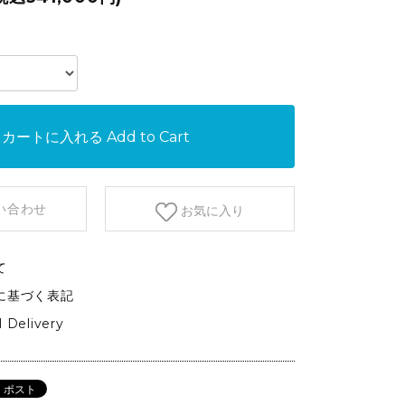
etc.
GARDEN&OUTDOOR
アウトドアファニチャー
ベース&プランター
植物
カートに入れる
Add to Cart
い合わせ
お気に入り
て
に基づく表記
l Delivery