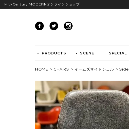
Mid-Century MODERNオンラインショップ
PRODUCTS
SCENE
SPECIAL
HOME
>
CHAIRS
>
イームズサイドシェル
> Side
CHAIRS
イームズアームシェル
イームズサイドシェル
イームズベース
ダイニングチェア
ラウンジチェア
ワークチェア
ENTRYWAY
LIVING
ベンチ&スツール