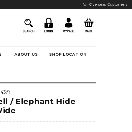
for Overseas Customers
E
ABOUT US
SHOP LOCATION
HOME ACCESSORIES
インテリア雑貨
043①
クロック
ll / Elephant Hide
アート&オブジェ
ポスター&ファブリック
Wide
ファッション
フレグランス
BATHROOM
OUTDOOR
ブック&トイ
)