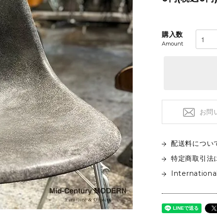
フロアライト
特注品
テーブルライト&タスクライト
KITCHEN
電球
購入数
Amount
テーブルウエア
SOFAS
クックウェア
2人掛けソファ
キッチン雑貨
3人掛けソファ
デイベッド
お問
配送料につい
特定商取引法
Internationa