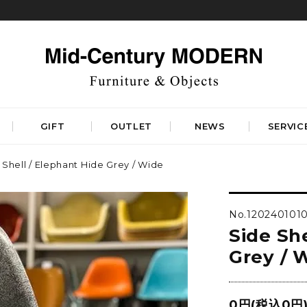
GIFT
OUTLET
NEWS
SERVIC
 Shell / Elephant Hide Grey / Wide
TABLES
STORAGE
ダイニングテーブル
キャビネット&サイドボード
No.120240101
コーヒーテーブル
シェルフ&チェスト
Side She
サイドテーブル
ラック&スタンド
デスク&ビューロ
Grey / 
RUGS
LIGHTING
DINING
WORKSPACE
BEDROOM
ベーシックラグマット
シーリングライト
デザイナーズラグマット
0円(税込0円