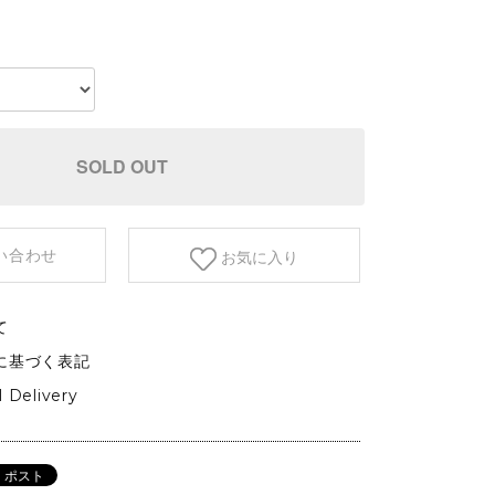
etc.
GARDEN&OUTDOOR
アウトドアファニチャー
ベース&プランター
植物
SOLD OUT
い合わせ
お気に入り
て
に基づく表記
l Delivery