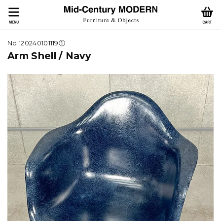
No.120240101119①
Arm Shell / Navy