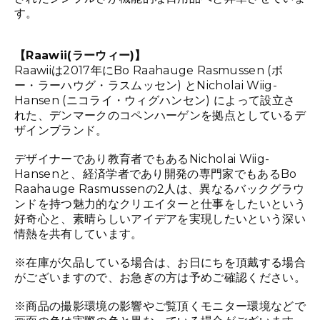
す。
【Raawii(ラーウィー)】
Raawiiは2017年にBo Raahauge Rasmussen (ボ
ー・ラーハウグ・ラスムッセン) とNicholai Wiig-
Hansen (ニコライ・ウィグハンセン) によって設立さ
れた、デンマークのコペンハーゲンを拠点としているデ
ザインブランド。
デザイナーであり教育者でもあるNicholai Wiig-
Hansenと、経済学者であり開発の専門家でもあるBo
Raahauge Rasmussenの2人は、異なるバックグラウ
ンドを持つ魅力的なクリエイターと仕事をしたいという
好奇心と、素晴らしいアイデアを実現したいという深い
情熱を共有しています。
※在庫が欠品している場合は、お日にちを頂戴する場合
がございますので、お急ぎの方は予めご確認ください。
※商品の撮影環境の影響やご覧頂くモニター環境などで