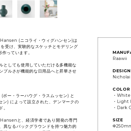
-Hansen (ニコライ・ウィグハンセン)は
ンを受け、実験的なスケッチとモデリング
MANUF
を形作っています。
Raawii
ルとしても使用していただける多機能な
DESIGN
ンプルさが機能的な日用品へと昇華させ
Nichola
COLOR
・White
ssen (ボー・ラーハウグ・ラスムッセン) と
・Light 
ィグハンセン) によって設立された、デンマークの
・Dark 
ド。
SIZE
g-Hansenと、経済学者であり開発の専門
Φ250m
の2人は、異なるバックグラウンドを持つ魅力的