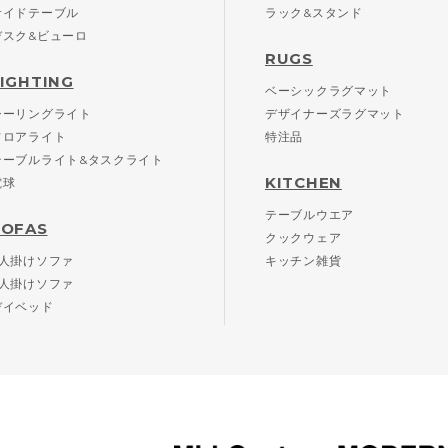
サイドテーブル
ラック&スタンド
デスク&ビューロ
RUGS
LIGHTING
ベーシックラグマット
シーリングライト
デザイナーズラグマット
フロアライト
特注品
テーブルライト&タスクライト
KITCHEN
電球
テーブルウエア
SOFAS
クックウェア
2人掛けソファ
キッチン雑貨
3人掛けソファ
デイベッド