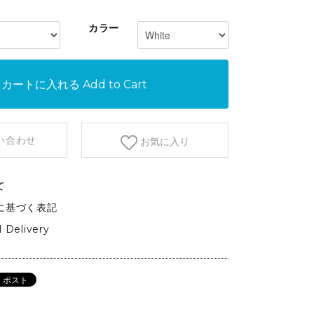
etc.
カラー
GARDEN&OUTDOOR
アウトドアファニチャー
ベース&プランター
カートに入れる
Add to Cart
植物
い合わせ
お気に入り
て
に基づく表記
l Delivery