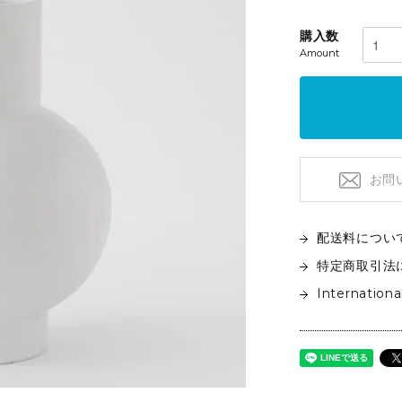
フロアライト
特注品
テーブルライト&タスクライト
購入数
KITCHEN
電球
Amount
テーブルウエア
SOFAS
クックウェア
2人掛けソファ
キッチン雑貨
3人掛けソファ
デイベッド
お問
配送料につい
特定商取引法
Internationa