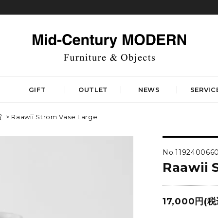
GIFT
OUTLET
NEWS
SERVIC
貨
> Raawii Strom Vase Large
TABLES
STORAGE
ダイニングテーブル
キャビネット&サイドボード
No.119240066
コーヒーテーブル
シェルフ&チェスト
Raawii 
サイドテーブル
ラック&スタンド
デスク&ビューロ
RUGS
LIGHTING
DINING
WORKSPACE
BEDROOM
17,000円(税
ベーシックラグマット
シーリングライト
デザイナーズラグマット