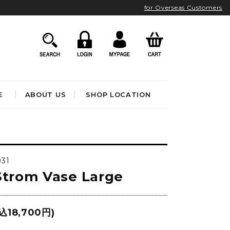
for Overseas Customers
E
ABOUT US
SHOP LOCATION
HOME ACCESSORIES
インテリア雑貨
031
クロック
Strom Vase Large
アート&オブジェ
ポスター&ファブリック
ファッション
フレグランス
BATHROOM
OUTDOOR
込18,700円)
ブック&トイ