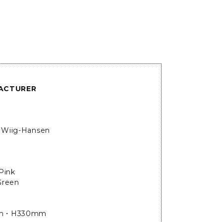
ACTURER
i Wiig-Hansen
Pink
Green
m・H330mm