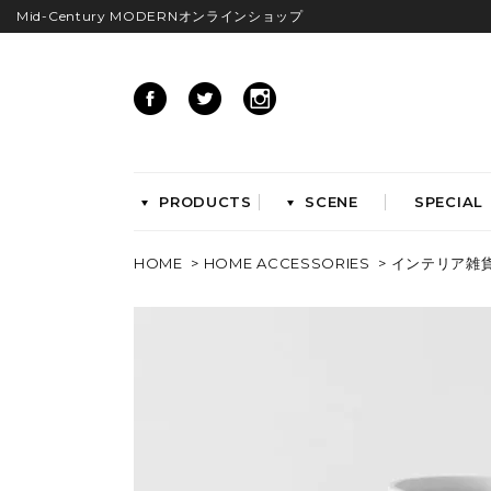
Mid-Century MODERNオンラインショップ
PRODUCTS
SCENE
SPECIAL
HOME
>
HOME ACCESSORIES
>
インテリア雑
CHAIRS
イームズアームシェル
イームズサイドシェル
イームズベース
ダイニングチェア
ラウンジチェア
ワークチェア
ENTRYWAY
LIVING
ベンチ&スツール