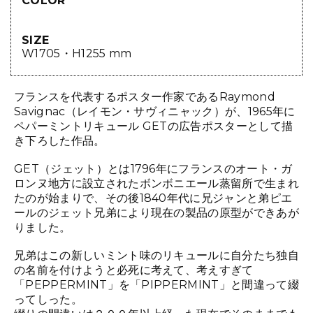
COLOR
SIZE
W1705・H1255 mm
フランスを代表するポスター作家であるRaymond
Savignac（レイモン・サヴィニャック）が、1965年に
ペパーミントリキュール GETの広告ポスターとして描
き下ろした作品。
GET（ジェット）とは1796年にフランスのオート・ガ
ロンヌ地方に設立されたボンボニエール蒸留所で生まれ
たのが始まりで、その後1840年代に兄ジャンと弟ピエ
ールのジェット兄弟により現在の製品の原型ができあが
りました。
兄弟はこの新しいミント味のリキュールに自分たち独自
の名前を付けようと必死に考えて、考えすぎて
「PEPPERMINT」を「PIPPERMINT」と間違って綴
ってしった。