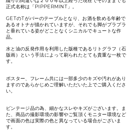
綴りの間違いは２００年以上経った現在でそのままでも
正式名称は「PIPPERMINT」。
GETのTがバーのテーブルとなり、お酒を飲める年齢で
あるオトナが描かれていますが、それでも脚がプラプラ
と垂れている姿がどことなくシニカルでキュートな作
品。
水と油の反発作用を利用した版種であるリトグラフ（石
版画）という手法によって刷られたとても貴重な一枚で
す。
ポスター、フレーム共には一部多少のキズや汚れがあり
ますのであらかじめご理解いただいた上でご購入くださ
い。
ビンテージ品の為、細かなスレやキズがございます。ま
た、商品の撮影環境の影響やご覧頂くモニター環境など
で画面の色は実際の色と異なっている場合がございま
す。