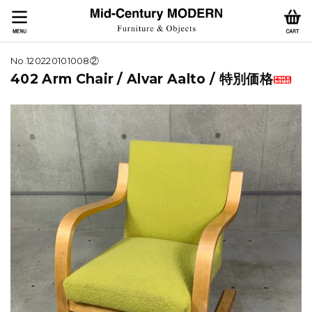
No.120220101008②
402 Arm Chair / Alvar Aalto / 特別価格