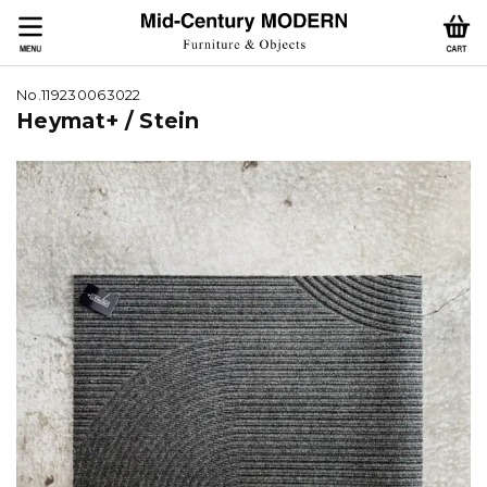
No.119230063022
Heymat+ / Stein