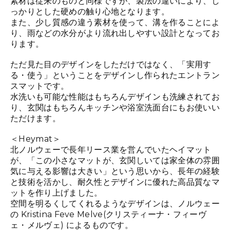
素材は従来のものと同様ですが、製法の違いにより、し
っかりとした硬めの触り心地となります。
また、少し質感の違う素材を使って、溝を作ることによ
り、雨などの水分がより流れ出しやすい設計となってお
ります。
ただ見た目のデザインをしただけではなく、「実用す
る・使う」ということをデザインし作られたエントラン
スマットです。
水洗いも可能な性能はもちろんデザインも洗練されてお
り、玄関はもちろんキッチンや浴室洗面台にもお使いい
ただけます。
＜Heymat＞
北ノルウェーで長年リース業を営んでいたヘイマット
が、「この小さなマットが、玄関しいては家全体の雰囲
気に与える影響は大きい」という思いから、長年の経験
と技術を活かし、耐久性とデザインに優れた高品質なマ
ットを作り上げました。
空間を明るくしてくれるようなデザインは、ノルウェー
の Kristina Feve Melve(クリスティーナ・フィーヴ
ェ・メルヴェ) によるものです。