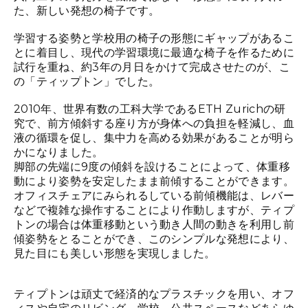
た、新しい発想の椅子です。
学習する姿勢と学校用の椅子の形態にギャップがあるこ
とに着目し、現代の学習環境に最適な椅子を作るために
試行を重ね、約3年の月日をかけて完成させたのが、こ
の「ティップトン」でした。
2010年、世界有数の工科大学であるETH Zurichの研
究で、前方傾斜する座り方が身体への負担を軽減し、血
液の循環を促し、集中力を高める効果があることが明ら
かになりました。
脚部の先端に9度の傾斜を設けることによって、体重移
動により姿勢を安定したまま前傾することができます。
オフィスチェアにみられるしている前傾機能は、レバー
などで複雑な操作することにより作動しますが、ティプ
トンの場合は体重移動という動き人間の動きを利用し前
傾姿勢をとることができ、このシンプルな発想により、
見た目にも美しい形態を実現しました。
ティプトンは頑丈で経済的なプラスチックを用い、オフ