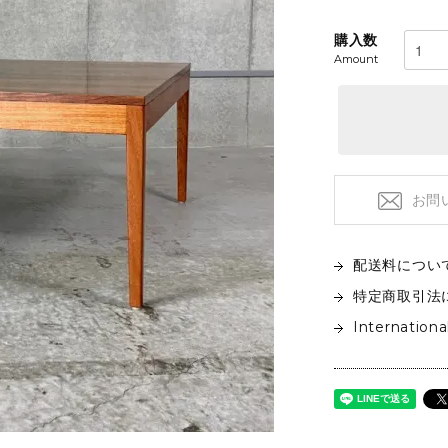
フロアライト
特注品
テーブルライト&タスクライト
購入数
KITCHEN
電球
Amount
テーブルウエア
SOFAS
クックウェア
2人掛けソファ
キッチン雑貨
3人掛けソファ
デイベッド
お問
配送料につい
特定商取引法
Internationa