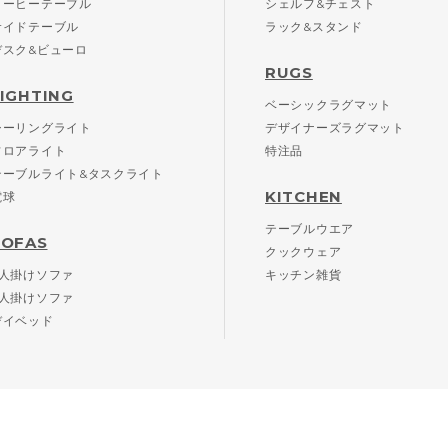
コーヒーテーブル
シェルフ&チェスト
サイドテーブル
ラック&スタンド
デスク&ビューロ
RUGS
LIGHTING
ベーシックラグマット
シーリングライト
デザイナーズラグマット
フロアライト
特注品
テーブルライト&タスクライト
KITCHEN
電球
テーブルウエア
SOFAS
クックウェア
2人掛けソファ
キッチン雑貨
3人掛けソファ
デイベッド