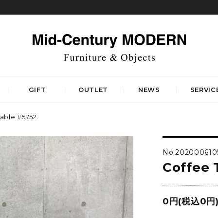
GIFT
OUTLET
NEWS
SERVIC
able #5752
TABLES
STORAGE
ダイニングテーブル
キャビネット&サイドボード
No.202000610
コーヒーテーブル
シェルフ&チェスト
Coffee 
サイドテーブル
ラック&スタンド
デスク&ビューロ
RUGS
LIGHTING
DINING
WORKSPACE
BEDROOM
0円(税込0円
ベーシックラグマット
シーリングライト
デザイナーズラグマット