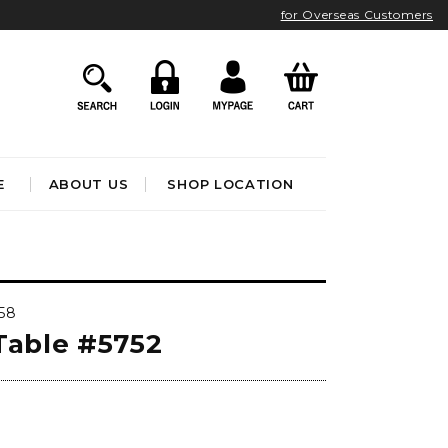
for Overseas Customers
E
ABOUT US
SHOP LOCATION
HOME ACCESSORIES
インテリア雑貨
58
クロック
Table #5752
アート&オブジェ
ポスター&ファブリック
ファッション
フレグランス
BATHROOM
OUTDOOR
)
ブック&トイ