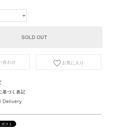
etc.
GARDEN&OUTDOOR
アウトドアファニチャー
ベース&プランター
SOLD OUT
植物
い合わせ
お気に入り
て
に基づく表記
l Delivery