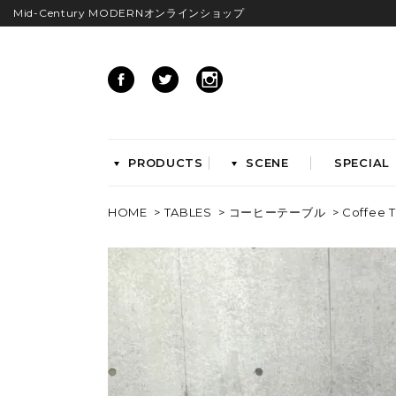
Mid-Century MODERNオンラインショップ
PRODUCTS
SCENE
SPECIAL
HOME
>
TABLES
>
コーヒーテーブル
> Coffee T
CHAIRS
イームズアームシェル
イームズサイドシェル
イームズベース
ダイニングチェア
ラウンジチェア
ワークチェア
ENTRYWAY
LIVING
ベンチ&スツール