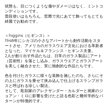
状態も、目につくような傷やダメージはなく、ミントコ
ンディションです。
普段使いはもちろん、窓際で光にあてて飾ってもとても
綺麗でお勧めです。
＜higgins（ヒギンス）＞
1948年にシカゴの小さなアパートから創作活動をスタ
ートさせ、アメリカのガラスウエア文化における革新者
となった、マイケル＆フランシス・ヒギンス夫妻。
2人が創り出す作品たちは、日常のガラス製品にアート
（芸術性）を落とし込み、ガラスウエアとガラスアート
を美しく融合させた、実に独創的な作品たちです。
色を付けたガラスに様々な装飾を施したのち、さらにそ
の上にガラスを乗せて挟み込んで仕上げるスランプガラ
スと呼ばれる珍しい製法。
そして、彫刻家のアレクサンダー・カルダーと画家のジ
ョアン・ミロに影響を受けたと語る色彩と幾何学的なパ
ターンが特徴的です。