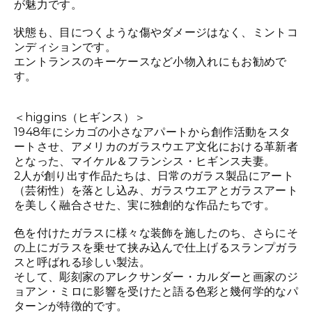
が魅力です。
状態も、目につくような傷やダメージはなく、ミントコ
ンディションです。
エントランスのキーケースなど小物入れにもお勧めで
す。
＜higgins（ヒギンス）＞
1948年にシカゴの小さなアパートから創作活動をスタ
ートさせ、アメリカのガラスウエア文化における革新者
となった、マイケル＆フランシス・ヒギンス夫妻。
2人が創り出す作品たちは、日常のガラス製品にアート
（芸術性）を落とし込み、ガラスウエアとガラスアート
を美しく融合させた、実に独創的な作品たちです。
色を付けたガラスに様々な装飾を施したのち、さらにそ
の上にガラスを乗せて挟み込んで仕上げるスランプガラ
スと呼ばれる珍しい製法。
そして、彫刻家のアレクサンダー・カルダーと画家のジ
ョアン・ミロに影響を受けたと語る色彩と幾何学的なパ
ターンが特徴的です。