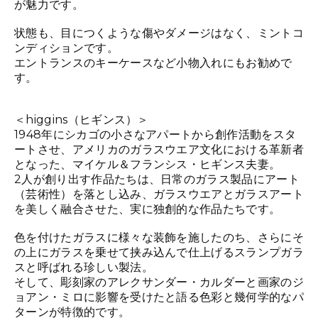
が魅力です。
状態も、目につくような傷やダメージはなく、ミントコ
ンディションです。
エントランスのキーケースなど小物入れにもお勧めで
す。
＜higgins（ヒギンス）＞
1948年にシカゴの小さなアパートから創作活動をスタ
ートさせ、アメリカのガラスウエア文化における革新者
となった、マイケル＆フランシス・ヒギンス夫妻。
2人が創り出す作品たちは、日常のガラス製品にアート
（芸術性）を落とし込み、ガラスウエアとガラスアート
を美しく融合させた、実に独創的な作品たちです。
色を付けたガラスに様々な装飾を施したのち、さらにそ
の上にガラスを乗せて挟み込んで仕上げるスランプガラ
スと呼ばれる珍しい製法。
そして、彫刻家のアレクサンダー・カルダーと画家のジ
ョアン・ミロに影響を受けたと語る色彩と幾何学的なパ
ターンが特徴的です。