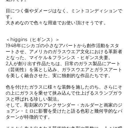
目につく傷やダメージはなく、ミントコンディションで
す。
大きめなので色々な用途でお使い頂けそうです。
＜higgins（ヒギンス）＞
1948年にシカゴの小さなアパートから創作活動をスタ
ートさせ、アメリカのガラスウエア文化における革新者
となった、マイケル＆フランシス・ヒギンス夫妻。
2人が創り出す作品たちは、日常のガラス製品にアート
（芸術性）を落とし込み、ガラスウエアとガラスアート
を美しく融合させた、実に独創的な作品たちです。
色を付けたガラスに様々な装飾を施したのち、さらにそ
の上にガラスを乗せて挟み込んで仕上げるスランプガラ
スと呼ばれる珍しい製法。
そして、彫刻家のアレクサンダー・カルダーと画家のジ
ョアン・ミロに影響を受けたと語る色彩と幾何学的なパ
ターンが特徴的です。