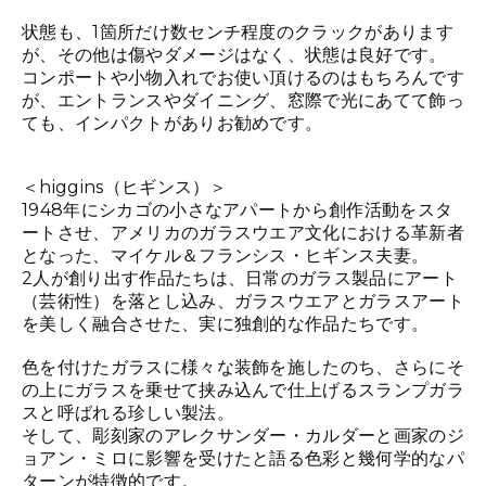
状態も、1箇所だけ数センチ程度のクラックがあります
が、その他は傷やダメージはなく、状態は良好です。
コンポートや小物入れでお使い頂けるのはもちろんです
が、エントランスやダイニング、窓際で光にあてて飾っ
ても、インパクトがありお勧めです。
＜higgins（ヒギンス）＞
1948年にシカゴの小さなアパートから創作活動をスタ
ートさせ、アメリカのガラスウエア文化における革新者
となった、マイケル＆フランシス・ヒギンス夫妻。
2人が創り出す作品たちは、日常のガラス製品にアート
（芸術性）を落とし込み、ガラスウエアとガラスアート
を美しく融合させた、実に独創的な作品たちです。
色を付けたガラスに様々な装飾を施したのち、さらにそ
の上にガラスを乗せて挟み込んで仕上げるスランプガラ
スと呼ばれる珍しい製法。
そして、彫刻家のアレクサンダー・カルダーと画家のジ
ョアン・ミロに影響を受けたと語る色彩と幾何学的なパ
ターンが特徴的です。