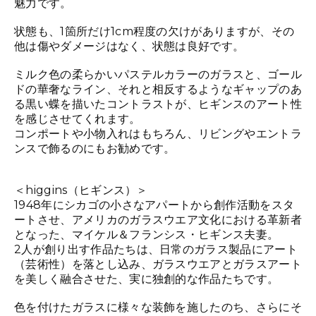
魅力です。
状態も、1箇所だけ1cm程度の欠けがありますが、その
他は傷やダメージはなく、状態は良好です。
ミルク色の柔らかいパステルカラーのガラスと、ゴール
ドの華奢なライン、それと相反するようなギャップのあ
る黒い蝶を描いたコントラストが、ヒギンスのアート性
を感じさせてくれます。
コンポートや小物入れはもちろん、リビングやエントラ
ンスで飾るのにもお勧めです。
＜higgins（ヒギンス）＞
1948年にシカゴの小さなアパートから創作活動をスタ
ートさせ、アメリカのガラスウエア文化における革新者
となった、マイケル＆フランシス・ヒギンス夫妻。
2人が創り出す作品たちは、日常のガラス製品にアート
（芸術性）を落とし込み、ガラスウエアとガラスアート
を美しく融合させた、実に独創的な作品たちです。
色を付けたガラスに様々な装飾を施したのち、さらにそ