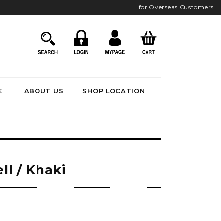
for Overseas Customers
E
ABOUT US
SHOP LOCATION
HOME ACCESSORIES
インテリア雑貨
クロック
ll / Khaki
アート&オブジェ
ポスター&ファブリック
ファッション
フレグランス
BATHROOM
OUTDOOR
)
ブック&トイ