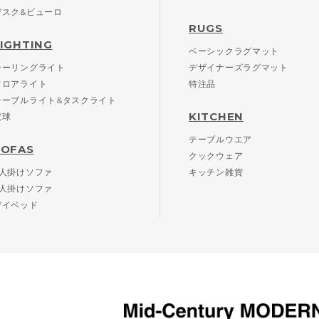
デスク&ビューロ
RUGS
LIGHTING
ベーシックラグマット
シーリングライト
デザイナーズラグマット
フロアライト
特注品
テーブルライト&タスクライト
KITCHEN
電球
テーブルウエア
SOFAS
クックウェア
2人掛けソファ
キッチン雑貨
3人掛けソファ
デイベッド