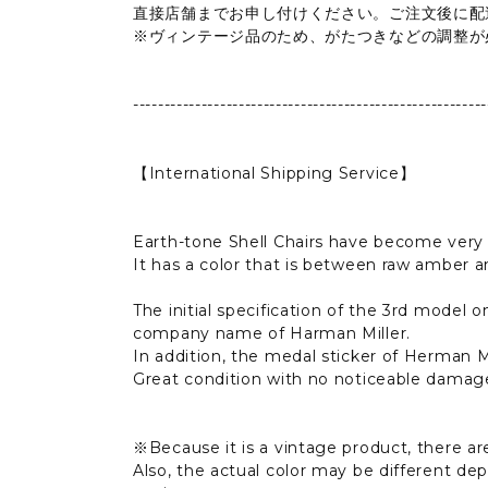
直接店舗までお申し付けください。ご注文後に配
※ヴィンテージ品のため、がたつきなどの調整が
---------------------------------------------------------
【International Shipping Service】
Earth-tone Shell Chairs have become very 
It has a color that is between raw amber 
The initial specification of the 3rd model
company name of Harman Miller.
In addition, the medal sticker of Herman Mi
Great condition with no noticeable damag
※Because it is a vintage product, there are
Also, the actual color may be different d