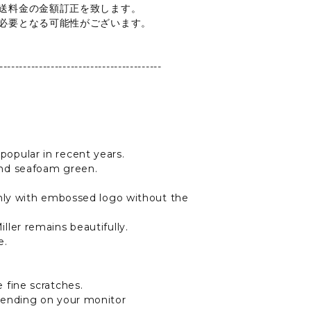
送料金の金額訂正を致します。
必要となる可能性がございます。
-----------------------------------------
popular in recent years.
and seafoam green.
 only with embossed logo without the
ller remains beautifully.
e.
 fine scratches.
epending on your monitor