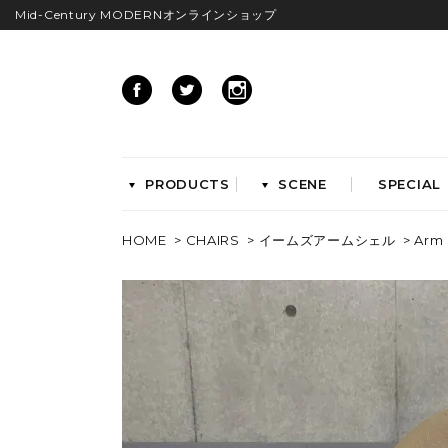
Mid-Century MODERNオンラインショップ
PRODUCTS
SCENE
SPECIAL
HOME
>
CHAIRS
>
イームズアームシェル
> Arm 
CHAIRS
イームズアームシェル
イームズサイドシェル
イームズベース
ダイニングチェア
ラウンジチェア
ワークチェア
ENTRYWAY
LIVING
ベンチ&スツール