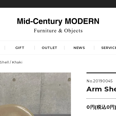
GIFT
OUTLET
NEWS
SERVIC
Shell / Khaki
TABLES
STORAGE
ダイニングテーブル
キャビネット&サイドボード
No.20190045
コーヒーテーブル
シェルフ&チェスト
Arm She
サイドテーブル
ラック&スタンド
デスク&ビューロ
RUGS
LIGHTING
DINING
WORKSPACE
BEDROOM
0円(税込0円
ベーシックラグマット
シーリングライト
デザイナーズラグマット