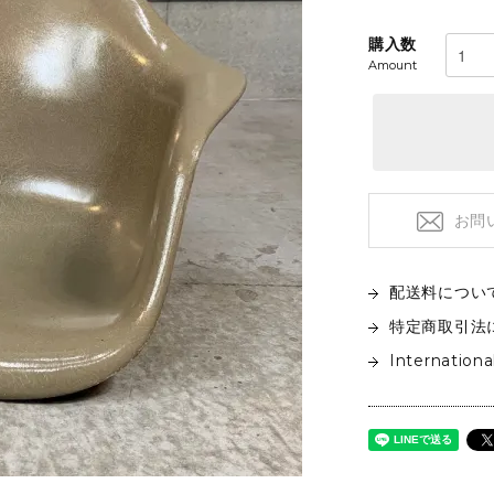
フロアライト
特注品
テーブルライト&タスクライト
購入数
KITCHEN
電球
Amount
テーブルウエア
SOFAS
クックウェア
2人掛けソファ
キッチン雑貨
3人掛けソファ
デイベッド
お問
配送料につい
特定商取引法
Internationa