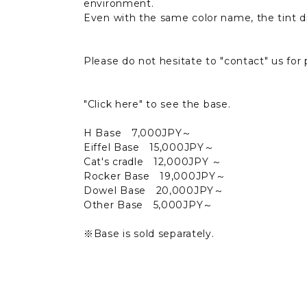
environment.
Even with the same color name, the tint di
Please do not hesitate to
"contact"
us for
"
Click here
" to see the base.
H Base 7,000JPY～
Eiffel Base 15,000JPY～
Cat's cradle 12,000JPY ～
Rocker Base 19,000JPY～
Dowel Base 20,000JPY～
Other Base 5,000JPY～
※Base is sold separately.