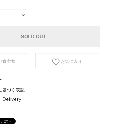
etc.
GARDEN&OUTDOOR
アウトドアファニチャー
ベース&プランター
SOLD OUT
植物
い合わせ
お気に入り
て
に基づく表記
l Delivery