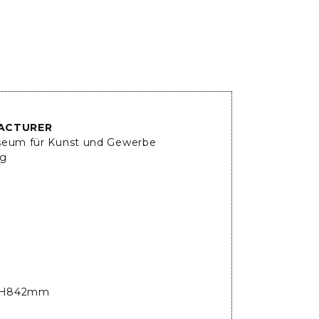
ACTURER
eum für Kunst und Gewerbe
g
H842mm