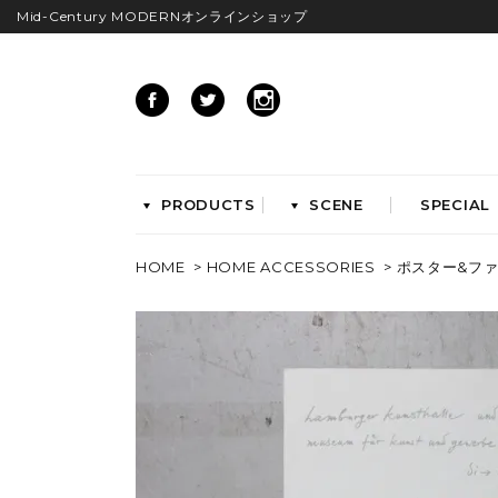
Mid-Century MODERNオンラインショップ
PRODUCTS
SCENE
SPECIAL
HOME
>
HOME ACCESSORIES
>
ポスター&フ
CHAIRS
イームズアームシェル
イームズサイドシェル
イームズベース
ダイニングチェア
ラウンジチェア
ワークチェア
ENTRYWAY
LIVING
ベンチ&スツール