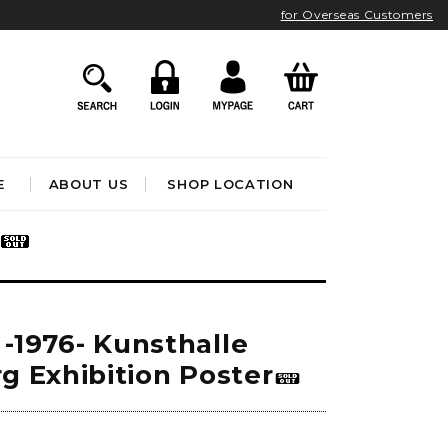
for Overseas Customers
E
ABOUT US
SHOP LOCATION
HOME ACCESSORIES
インテリア雑貨
クロック
 -1976- Kunsthalle
アート&オブジェ
ポスター&ファブリック
 Exhibition Poster
ファッション
フレグランス
BATHROOM
OUTDOOR
ブック&トイ
)