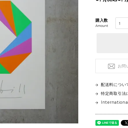
フロアライト
特注品
テーブルライト&タスクライト
KITCHEN
電球
購入数
Amount
テーブルウエア
SOFAS
クックウェア
2人掛けソファ
キッチン雑貨
3人掛けソファ
デイベッド
お問
配送料につい
特定商取引法
Internationa