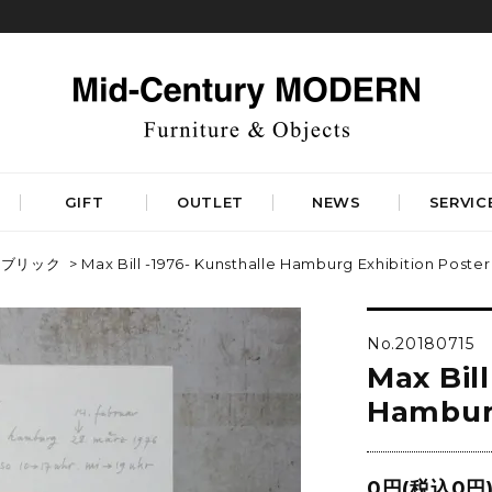
GIFT
OUTLET
NEWS
SERVIC
ァブリック
> Max Bill -1976- Kunsthalle Hamburg Exhibition Poster
TABLES
STORAGE
ダイニングテーブル
キャビネット&サイドボード
No.20180715
コーヒーテーブル
シェルフ&チェスト
Max Bill
サイドテーブル
ラック&スタンド
デスク&ビューロ
Hamburg
RUGS
LIGHTING
DINING
WORKSPACE
BEDROOM
ベーシックラグマット
シーリングライト
デザイナーズラグマット
0円(税込0円