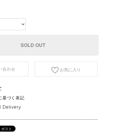
etc.
GARDEN&OUTDOOR
アウトドアファニチャー
ベース&プランター
植物
SOLD OUT
い合わせ
お気に入り
て
に基づく表記
l Delivery