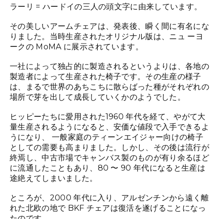
ラーリ = ハードイの三人の頭文字に由来しています。
その美しいアームチェアは、発表後、瞬く間に有名にな
りました。当時生産されたオリジナル版は、ニュ ーヨ
ークの MoMA に展示されています。
一社によって独占的に製造されるというよりは、各地の
製造者によって生産された椅子です。その生産の様子
は、まるで世界のあちこちに散らばった種がそれぞれの
場所で芽を出して成長していくかのようでした。
ヒッピーたちに愛用された1960 年代を経て、やがて大
量生産されるようになると、安価な値段で入手できるよ
うになり、 一般家庭のティーンエイジャー向けの椅子
としての需要も高まりました。しかし、その後は流行が
終焉し、中古市場でキャンバス製のものが有り余るほど
に流通したこともあり、80 〜 90 年代になると生産は
途絶えてしまいました。
ところが、2000 年代に入り、アルゼンチンから遠く離
れた北欧の地で BKF チェアは復活を遂げることになっ
たのです。