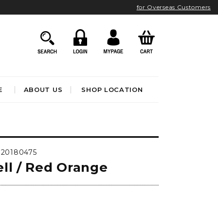
for Overseas Customers
E
ABOUT US
SHOP LOCATION
HOME ACCESSORIES
インテリア雑貨
 20180475
クロック
ll / Red Orange
アート&オブジェ
ポスター&ファブリック
ファッション
フレグランス
BATHROOM
OUTDOOR
)
ブック&トイ