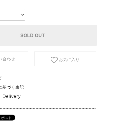
etc.
GARDEN&OUTDOOR
アウトドアファニチャー
ベース&プランター
SOLD OUT
植物
い合わせ
お気に入り
て
に基づく表記
l Delivery