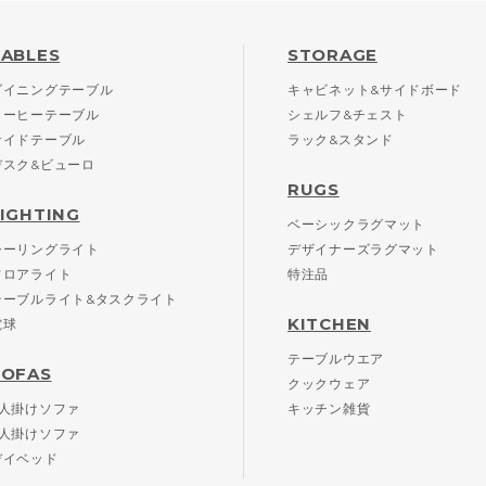
TABLES
STORAGE
ダイニングテーブル
キャビネット&サイドボード
コーヒーテーブル
シェルフ&チェスト
サイドテーブル
ラック&スタンド
デスク&ビューロ
RUGS
LIGHTING
ベーシックラグマット
シーリングライト
デザイナーズラグマット
フロアライト
特注品
テーブルライト&タスクライト
KITCHEN
電球
テーブルウエア
SOFAS
クックウェア
2人掛けソファ
キッチン雑貨
3人掛けソファ
デイベッド