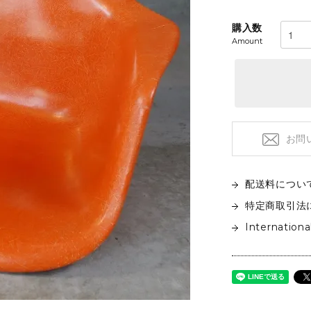
フロアライト
特注品
テーブルライト&タスクライト
購入数
KITCHEN
電球
Amount
テーブルウエア
SOFAS
クックウェア
2人掛けソファ
キッチン雑貨
3人掛けソファ
デイベッド
お問
配送料につい
特定商取引法
Internationa