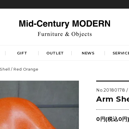
GIFT
OUTLET
NEWS
SERVIC
Shell / Red Orange
TABLES
STORAGE
ダイニングテーブル
キャビネット&サイドボード
No.20180178 /
コーヒーテーブル
シェルフ&チェスト
Arm She
サイドテーブル
ラック&スタンド
デスク&ビューロ
RUGS
LIGHTING
DINING
WORKSPACE
BEDROOM
0円(税込0円
ベーシックラグマット
シーリングライト
デザイナーズラグマット