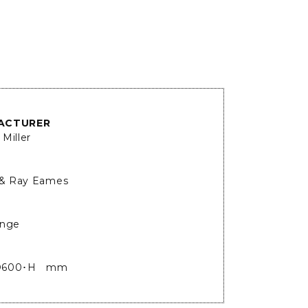
ACTURER
Miller
 & Ray Eames
ange
D600･H mm