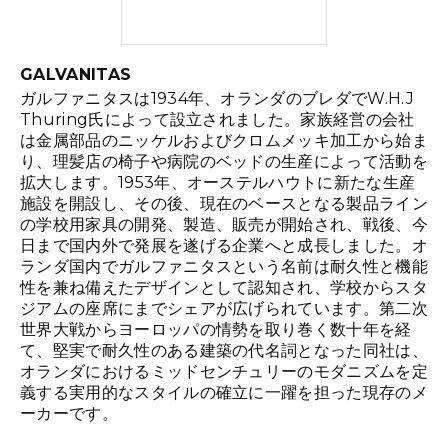
GALVANITAS
ガルファニタスは1934年、オランダのブレダでW.H.J
Thuring氏によって設立されました。家族経営の会社
は金属部品のニッケルおよびクロムメッキ加工から始ま
り、理髪店の椅子や病院のベッドの生産によって活動を
拡大します。1953年、オーステルハウトに新たな生産
施設を開設し、その後、現在のベースとなる製品ライン
の学校用家具の開発、製造、販売が開始され、戦後、今
日まで国内外で発展を遂げる企業へと成長しました。オ
ランダ国内でガルファニタスという名前は耐久性と機能
性を兼ね備えたデザインとして認知され、学校からスタ
ジアムの座席にまでシェアが広げられています。第二次
世界大戦からヨーロッパの情勢を取り巻く数十年を経
て、堅実で耐久性のある建築の代名詞となった同社は、
オランダにおけるミッドセンチュリーのモダニズムを定
義する実用的なスタイルの確立に一躍を担った現存のメ
ーカーです。