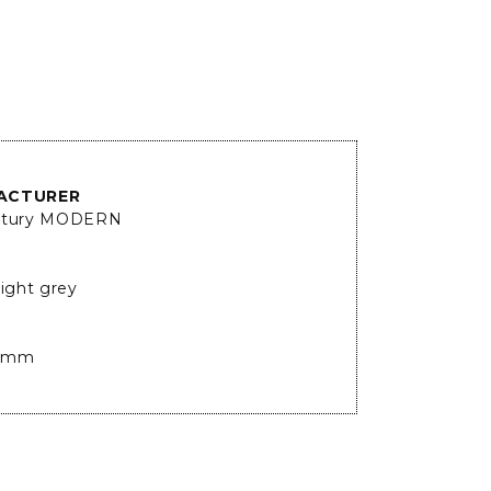
ACTURER
ntury MODERN
Light grey
5mm