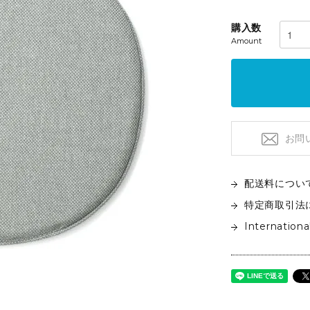
フロアライト
特注品
テーブルライト&タスクライト
購入数
KITCHEN
電球
Amount
テーブルウエア
SOFAS
クックウェア
2人掛けソファ
キッチン雑貨
3人掛けソファ
デイベッド
お問
配送料につい
特定商取引法
Internationa