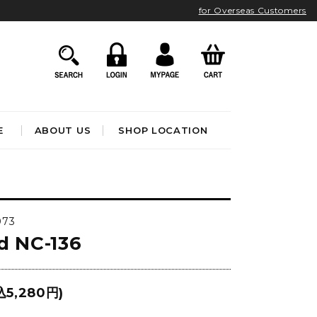
for Overseas Customers
E
ABOUT US
SHOP LOCATION
HOME ACCESSORIES
インテリア雑貨
073
クロック
d NC-136
アート&オブジェ
ポスター&ファブリック
ファッション
フレグランス
BATHROOM
OUTDOOR
込5,280円)
ブック&トイ