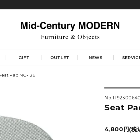
GIFT
OUTLET
NEWS
SERVIC
Seat Pad NC-136
TABLES
STORAGE
ダイニングテーブル
キャビネット&サイドボード
No.119230064
コーヒーテーブル
シェルフ&チェスト
Seat Pa
サイドテーブル
ラック&スタンド
デスク&ビューロ
RUGS
LIGHTING
DINING
WORKSPACE
BEDROOM
4,800円(税
ベーシックラグマット
シーリングライト
デザイナーズラグマット