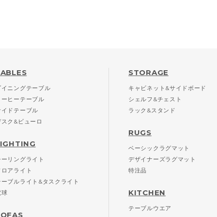
TABLES
STORAGE
ダイニングテーブル
キャビネット&サイドボード
コーヒーテーブル
シェルフ&チェスト
サイドテーブル
ラック&スタンド
デスク&ビューロ
RUGS
LIGHTING
ベーシックラグマット
シーリングライト
デザイナーズラグマット
フロアライト
特注品
テーブルライト&タスクライト
KITCHEN
電球
テーブルウエア
SOFAS