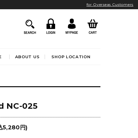
for Overseas Customers
E
ABOUT US
SHOP LOCATION
HOME ACCESSORIES
インテリア雑貨
クロック
d NC-025
アート&オブジェ
ポスター&ファブリック
ファッション
フレグランス
BATHROOM
OUTDOOR
込5,280円)
ブック&トイ