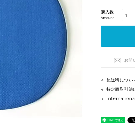
フロアライト
特注品
テーブルライト&タスクライト
購入数
KITCHEN
電球
Amount
テーブルウエア
SOFAS
クックウェア
2人掛けソファ
キッチン雑貨
3人掛けソファ
デイベッド
お問
配送料につい
特定商取引法
Internationa