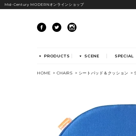
Mid-Century MODERNオンラインショップ
PRODUCTS
SCENE
SPECIAL
HOME
>
CHAIRS
>
シートパッド＆クッション
> 
CHAIRS
イームズアームシェル
イームズサイドシェル
イームズベース
ダイニングチェア
ラウンジチェア
ワークチェア
ENTRYWAY
LIVING
ベンチ&スツール