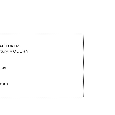
ACTURER
ntury MODERN
Blue
5mm