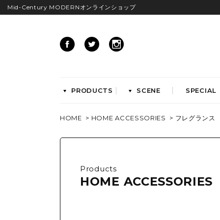
Mid-Century MODERNオンラインショップ
PRODUCTS
SCENE
SPECIAL
HOME
>
HOME ACCESSORIES
>
フレグランス
CHAIRS
イームズアームシェル
イームズサイドシェル
イームズベース
Products
ダイニングチェア
HOME ACCESSORIES
ラウンジチェア
ワークチェア
ENTRYWAY
LIVING
ベンチ&スツール