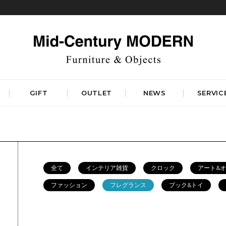
GIFT
OUTLET
NEWS
SERVIC
TABLES
STORAGE
ダイニングテーブル
キャビネット&サイドボード
コーヒーテーブル
シェルフ&チェスト
全て
インテリア雑貨
クロック
アート&
サイドテーブル
ラック&スタンド
デスク&ビューロ
ファッション
フレグランス
ブック&トイ
RUGS
LIGHTING
DINING
WORKSPACE
BEDROOM
ベーシックラグマット
シーリングライト
デザイナーズラグマット