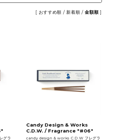
etc.
[
おすすめ順
/
新着順
/
金額順
]
GARDEN&OUTDOOR
アウトドアファニチャー
ベース&プランター
植物
Candy Design & Works
5"
C.D.W. / Fragrance "#06"
 フレグラ
candy design & works C.D.W フレグラ