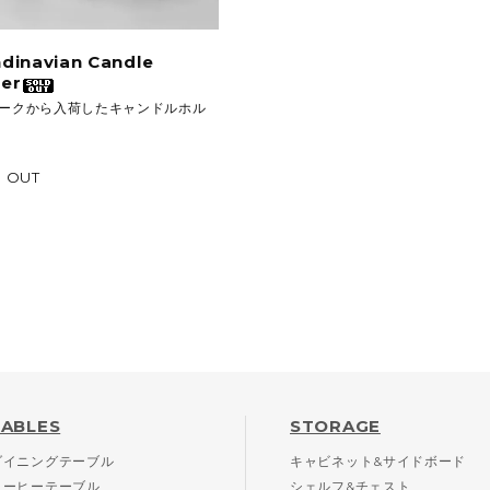
dinavian Candle
er
ークから入荷したキャンドルホル
 OUT
TABLES
STORAGE
ダイニングテーブル
キャビネット&サイドボード
コーヒーテーブル
シェルフ&チェスト