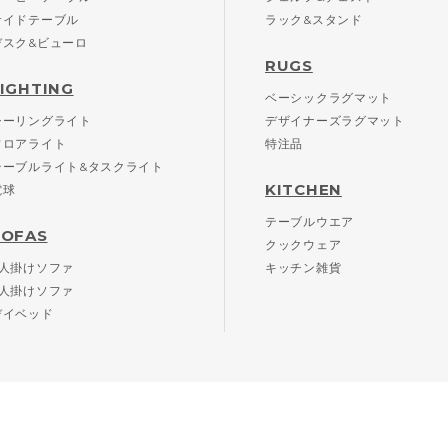
サイドテーブル
ラック&スタンド
デスク&ビューロ
RUGS
LIGHTING
ベーシックラグマット
シーリングライト
デザイナーズラグマット
フロアライト
特注品
テーブルライト&タスクライト
KITCHEN
電球
テーブルウエア
SOFAS
クックウェア
2人掛けソファ
キッチン雑貨
3人掛けソファ
デイベッド