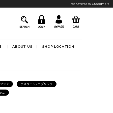
for Overseas Customers
E
ABOUT US
SHOP LOCATION
HOME ACCESSORIES
インテリア雑貨
クロック
オブジェ
ポスター&ファブリック
アート&オブジェ
ポスター&ファブリック
etc.
ファッション
フレグランス
BATHROOM
OUTDOOR
ブック&トイ