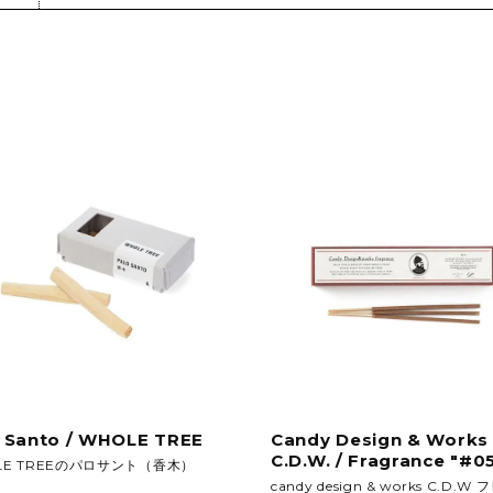
フロアライト
特注品
テーブルライト&タスクライト
KITCHEN
電球
テーブルウエア
SOFAS
クックウェア
2人掛けソファ
キッチン雑貨
3人掛けソファ
デイベッド
 Santo / WHOLE TREE
Candy Design & Works
C.D.W. / Fragrance "#0
LE TREEのパロサント（香木）
candy design & works C.D.W