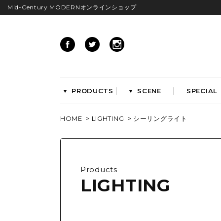
Mid-Century MODERNオンラインショップ
PRODUCTS
SCENE
SPECIAL
HOME
>
LIGHTING
>
シーリングライト
CHAIRS
イームズアームシェル
イームズサイドシェル
イームズベース
Products
ダイニングチェア
LIGHTING
ラウンジチェア
ワークチェア
ENTRYWAY
LIVING
ベンチ&スツール