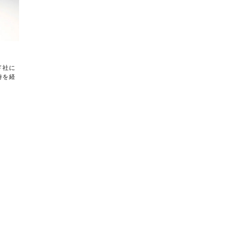
ド社に
時を経