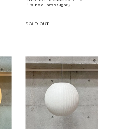
「Bubble Lamp Cigar」
SOLD OUT