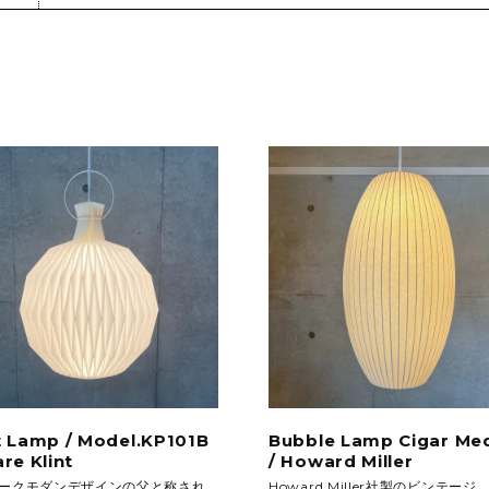
フロアライト
特注品
テーブルライト&タスクライト
KITCHEN
電球
テーブルウエア
SOFAS
クックウェア
2人掛けソファ
キッチン雑貨
3人掛けソファ
デイベッド
t Lamp / Model.KP101B
Bubble Lamp Cigar Me
are Klint
/ Howard Miller
ークモダンデザインの父と称され
Howard Miller社製のビンテージ