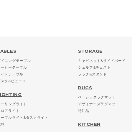
TABLES
STORAGE
ダイニングテーブル
キャビネット&サイドボード
コーヒーテーブル
シェルフ&チェスト
サイドテーブル
ラック&スタンド
デスク&ビューロ
RUGS
LIGHTING
ベーシックラグマット
シーリングライト
デザイナーズラグマット
フロアライト
特注品
テーブルライト&タスクライト
KITCHEN
電球