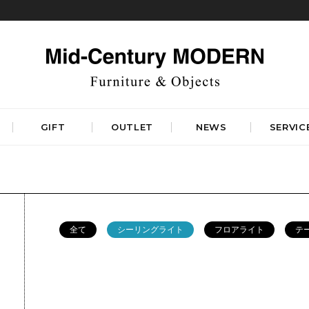
GIFT
OUTLET
NEWS
SERVIC
TABLES
STORAGE
ダイニングテーブル
キャビネット&サイドボード
コーヒーテーブル
シェルフ&チェスト
全て
シーリングライト
フロアライト
テ
サイドテーブル
ラック&スタンド
デスク&ビューロ
RUGS
LIGHTING
DINING
WORKSPACE
BEDROOM
ベーシックラグマット
シーリングライト
デザイナーズラグマット