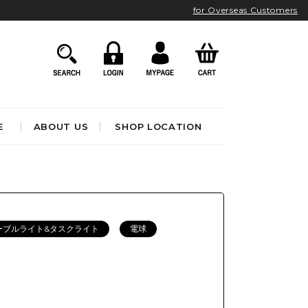
for Overseas Customers
E
ABOUT US
SHOP LOCATION
HOME ACCESSORIES
インテリア雑貨
クロック
ーブルライト&タスクライト
電球
アート&オブジェ
ポスター&ファブリック
ファッション
フレグランス
BATHROOM
OUTDOOR
ブック&トイ