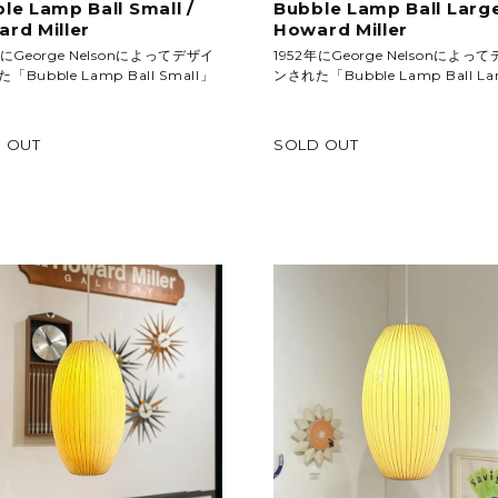
le Lamp Ball Small /
Bubble Lamp Ball Large
rd Miller
Howard Miller
年にGeorge Nelsonによってデザイ
1952年にGeorge Nelsonによっ
「Bubble Lamp Ball Small」
ンされた「Bubble Lamp Ball La
 OUT
SOLD OUT