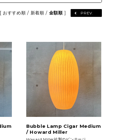
etc.
[
おすすめ順
/
新着順
/
金額順
]
PREV.
GARDEN&OUTDOOR
アウトドアファニチャー
ベース&プランター
植物
dium
Bubble Lamp Cigar Medium
/ Howard Miller
Howard Miller社製のビンテージ