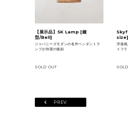
【展示品】SK Lamp [鐘
Skyf
型/Bell]
size
ジャパニーズモダンの名作ペンダントラ
浮遊感
ンプが待望の復刻
イフラ
SOLD OUT
SOLD
PREV.