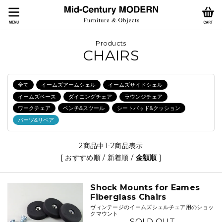
Products
CHAIRS
全て
イームズアームシェル
イームズサイドシェル
イームズベース
ダイニングチェア
ラウンジチェア
ワークチェア
ベンチ&スツール
シートパッド&クッション
パーツ&リペア
2商品中1-2商品表示
[
おすすめ順
/
新着順
/
金額順
]
Shock Mounts for Eames
Fiberglass Chairs
ヴィンテージのイームズシェルチェア用のショッ
クマウント
SOLD OUT